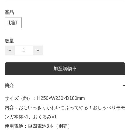
產品
預訂
數量
−
+
加至購物車
簡介
−
サイズ（約）：H250×W230×D180mm

内容：おもいっきりかわいこぶってやる！おしゃべりモモ
ンガ本体×1、おくるみ×1

使用電池：単四電池3本（別売）
