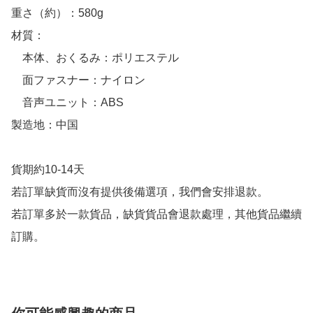
重さ（約）：580g

材質：

　本体、おくるみ：ポリエステル

　面ファスナー：ナイロン

　音声ユニット：ABS

製造地：中国

貨期約10-14天

若訂單缺貨而沒有提供後備選項，我們會安排退款。

若訂單多於一款貨品，缺貨貨品會退款處理，其他貨品繼續
訂購。